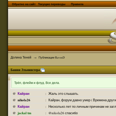
Обратно на сайт
Текущие переводы
Правила
Долина Теней
→
Публикации RavenD
Башня Эльминстера
Трёп, флейм и флуд. Все дела.
Кайран
@
:
Жаль это слышать.
nikola26
@
:
Кайран, форум давно умер ( Времена други
Кайран
@
:
Несколько лет по личным причинам не заг
jackal tm
@
:
@nikola26 спасибо