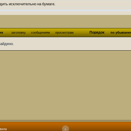
дить исключительно на бумаге.
ов и Ангелы из Ада были и будут только на бумаге.
нонсов не делал.
од Ангелов из Ада, а в электронном варианте нету вариантов?
Порядок
ия
заголовку
сообщениям
просмотрам
по убывани
ти какие, подскажите пожалуйста?)
найдено.
господства аболетов на бусти:
https://boosty.to/abeir_toril/donate
 Радует, что дело переводов живёт и процветает!
u...chnost-strakha/
няты
т как раньше?
ги нужны? Так эта организация описана в "Лордах тьмы", книге правил по
 про организацию искажённая руна? Это некро-вампо нечистивая организ
 но процесс не очень быстрый будет. Думаю в течении 1-2 месяцев
ечатки, с телефона не очень удобно)
том по ходу чтения правлю. Получается не совнлитературный перевод, но
вила