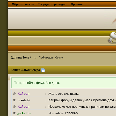
Обратно на сайт
Текущие переводы
Правила
Долина Теней
→
Публикации Gecko
Башня Эльминстера
Трёп, флейм и флуд. Все дела.
Кайран
@
:
Жаль это слышать.
nikola26
@
:
Кайран, форум давно умер ( Времена други
Кайран
@
:
Несколько лет по личным причинам не заг
jackal tm
@
:
@nikola26 спасибо