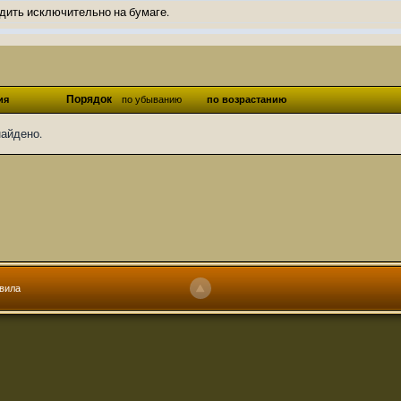
дить исключительно на бумаге.
ов и Ангелы из Ада были и будут только на бумаге.
нонсов не делал.
од Ангелов из Ада, а в электронном варианте нету вариантов?
Порядок
ия
по убыванию
по возрастанию
ти какие, подскажите пожалуйста?)
найдено.
господства аболетов на бусти:
https://boosty.to/abeir_toril/donate
 Радует, что дело переводов живёт и процветает!
u...chnost-strakha/
няты
т как раньше?
ги нужны? Так эта организация описана в "Лордах тьмы", книге правил по
вила
 про организацию искажённая руна? Это некро-вампо нечистивая организ
 но процесс не очень быстрый будет. Думаю в течении 1-2 месяцев
ечатки, с телефона не очень удобно)
том по ходу чтения правлю. Получается не совнлитературный перевод, но