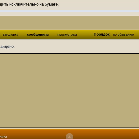
дить исключительно на бумаге.
ов и Ангелы из Ада были и будут только на бумаге.
нонсов не делал.
од Ангелов из Ада, а в электронном варианте нету вариантов?
Порядок
заголовку
сообщениям
просмотрам
по убыванию
ти какие, подскажите пожалуйста?)
найдено.
господства аболетов на бусти:
https://boosty.to/abeir_toril/donate
 Радует, что дело переводов живёт и процветает!
u...chnost-strakha/
няты
т как раньше?
ги нужны? Так эта организация описана в "Лордах тьмы", книге правил по
 про организацию искажённая руна? Это некро-вампо нечистивая организ
 но процесс не очень быстрый будет. Думаю в течении 1-2 месяцев
ечатки, с телефона не очень удобно)
том по ходу чтения правлю. Получается не совнлитературный перевод, но
вила