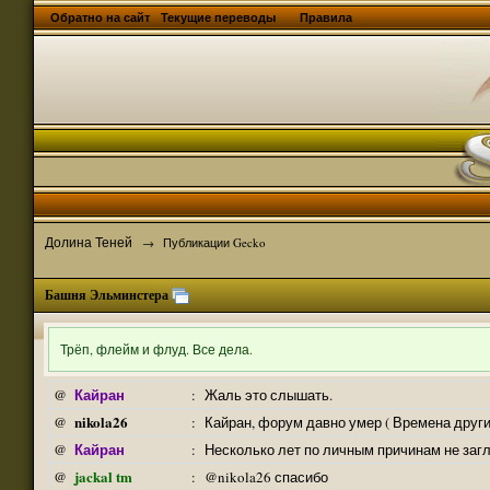
Обратно на сайт
Текущие переводы
Правила
Долина Теней
→
Публикации Gecko
Башня Эльминстера
Трёп, флейм и флуд. Все дела.
Кайран
@
:
Жаль это слышать.
nikola26
@
:
Кайран, форум давно умер ( Времена други
Кайран
@
:
Несколько лет по личным причинам не заг
jackal tm
@
:
@nikola26 спасибо