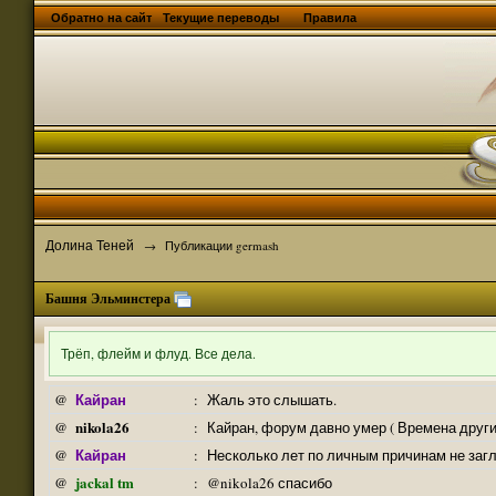
Обратно на сайт
Текущие переводы
Правила
Долина Теней
→
Публикации germash
Башня Эльминстера
Трёп, флейм и флуд. Все дела.
Кайран
@
:
Жаль это слышать.
nikola26
@
:
Кайран, форум давно умер ( Времена други
Кайран
@
:
Несколько лет по личным причинам не заг
jackal tm
@
:
@nikola26 спасибо