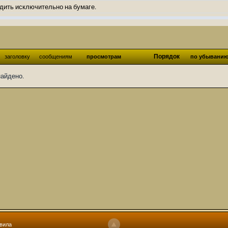
дить исключительно на бумаге.
ов и Ангелы из Ада были и будут только на бумаге.
нонсов не делал.
од Ангелов из Ада, а в электронном варианте нету вариантов?
Порядок
заголовку
сообщениям
просмотрам
по убывани
ти какие, подскажите пожалуйста?)
найдено.
господства аболетов на бусти:
https://boosty.to/abeir_toril/donate
 Радует, что дело переводов живёт и процветает!
u...chnost-strakha/
няты
т как раньше?
ги нужны? Так эта организация описана в "Лордах тьмы", книге правил по
 про организацию искажённая руна? Это некро-вампо нечистивая организ
 но процесс не очень быстрый будет. Думаю в течении 1-2 месяцев
ечатки, с телефона не очень удобно)
том по ходу чтения правлю. Получается не совнлитературный перевод, но
вила