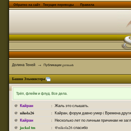
Обратно на сайт
Текущие переводы
Правила
Долина Теней
→
Публикации germash
Башня Эльминстера
Трёп, флейм и флуд. Все дела.
Кайран
@
:
Жаль это слышать.
nikola26
@
:
Кайран, форум давно умер ( Времена други
Кайран
@
:
Несколько лет по личным причинам не заг
jackal tm
@
:
@nikola26 спасибо