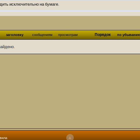
дить исключительно на бумаге.
ов и Ангелы из Ада были и будут только на бумаге.
нонсов не делал.
од Ангелов из Ада, а в электронном варианте нету вариантов?
Порядок
заголовку
сообщениям
просмотрам
по убывани
ти какие, подскажите пожалуйста?)
найдено.
господства аболетов на бусти:
https://boosty.to/abeir_toril/donate
 Радует, что дело переводов живёт и процветает!
u...chnost-strakha/
няты
т как раньше?
ги нужны? Так эта организация описана в "Лордах тьмы", книге правил по
 про организацию искажённая руна? Это некро-вампо нечистивая организ
 но процесс не очень быстрый будет. Думаю в течении 1-2 месяцев
ечатки, с телефона не очень удобно)
том по ходу чтения правлю. Получается не совнлитературный перевод, но
вила