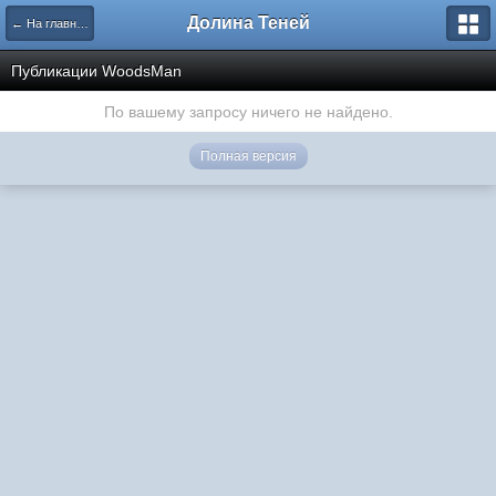
Долина Теней
← На главную
Публикации WoodsMan
По вашему запросу ничего не найдено.
Полная версия