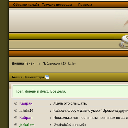
Обратно на сайт
Текущие переводы
Правила
Долина Теней
→
Публикации k23_Rofler
Башня Эльминстера
Трёп, флейм и флуд. Все дела.
Кайран
@
:
Жаль это слышать.
nikola26
@
:
Кайран, форум давно умер ( Времена други
Кайран
@
:
Несколько лет по личным причинам не заг
jackal tm
@
:
@nikola26 спасибо