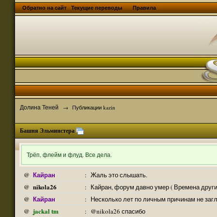
Обратно на сайт
Текущие переводы
Правила
Долина Теней
→
Публикации kazin
Башня Эльминстера
Трёп, флейм и флуд. Все дела.
Кайран
@
:
Жаль это слышать.
nikola26
@
:
Кайран, форум давно умер ( Времена други
Кайран
@
:
Несколько лет по личным причинам не заг
jackal tm
@
:
@nikola26 спасибо