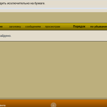
дить исключительно на бумаге.
ов и Ангелы из Ада были и будут только на бумаге.
нонсов не делал.
од Ангелов из Ада, а в электронном варианте нету вариантов?
Порядок
ия
заголовку
сообщениям
просмотрам
по убывани
ти какие, подскажите пожалуйста?)
найдено.
господства аболетов на бусти:
https://boosty.to/abeir_toril/donate
 Радует, что дело переводов живёт и процветает!
u...chnost-strakha/
няты
т как раньше?
ги нужны? Так эта организация описана в "Лордах тьмы", книге правил по
 про организацию искажённая руна? Это некро-вампо нечистивая организ
 но процесс не очень быстрый будет. Думаю в течении 1-2 месяцев
ечатки, с телефона не очень удобно)
том по ходу чтения правлю. Получается не совнлитературный перевод, но
вила