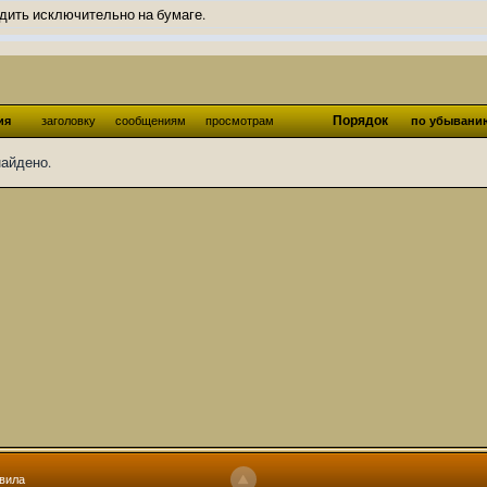
дить исключительно на бумаге.
ов и Ангелы из Ада были и будут только на бумаге.
нонсов не делал.
од Ангелов из Ада, а в электронном варианте нету вариантов?
Порядок
ия
заголовку
сообщениям
просмотрам
по убывани
ти какие, подскажите пожалуйста?)
найдено.
господства аболетов на бусти:
https://boosty.to/abeir_toril/donate
 Радует, что дело переводов живёт и процветает!
u...chnost-strakha/
няты
т как раньше?
ги нужны? Так эта организация описана в "Лордах тьмы", книге правил по
 про организацию искажённая руна? Это некро-вампо нечистивая организ
 но процесс не очень быстрый будет. Думаю в течении 1-2 месяцев
ечатки, с телефона не очень удобно)
том по ходу чтения правлю. Получается не совнлитературный перевод, но
вила