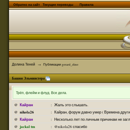
Обратно на сайт
Текущие переводы
Правила
Долина Теней
→
Публикации gerard_dino
Башня Эльминстера
Трёп, флейм и флуд. Все дела.
Кайран
@
:
Жаль это слышать.
nikola26
@
:
Кайран, форум давно умер ( Времена други
Кайран
@
:
Несколько лет по личным причинам не заг
jackal tm
@
:
@nikola26 спасибо