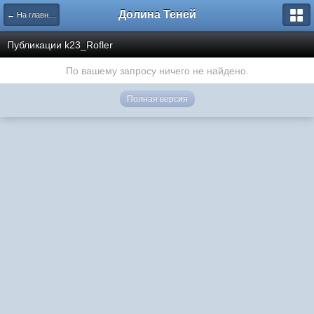
Долина Теней
← На главную
Публикации k23_Rofler
По вашему запросу ничего не найдено.
Полная версия