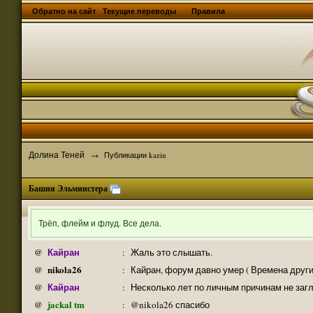
Обратно на сайт
Текущие переводы
Правила
Долина Теней
→
Публикации kazin
Башня Эльминстера
Трёп, флейм и флуд. Все дела.
Кайран
@
:
Жаль это слышать.
nikola26
@
:
Кайран, форум давно умер ( Времена други
Кайран
@
:
Несколько лет по личным причинам не заг
jackal tm
@
:
@nikola26 спасибо