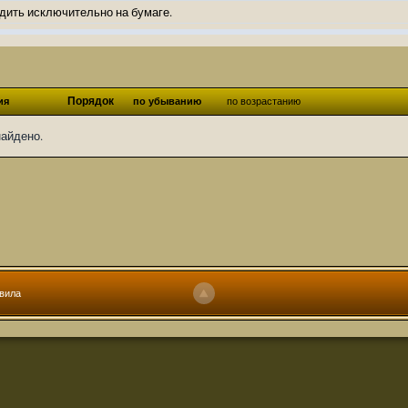
дить исключительно на бумаге.
ов и Ангелы из Ада были и будут только на бумаге.
нонсов не делал.
од Ангелов из Ада, а в электронном варианте нету вариантов?
Порядок
ия
по убыванию
по возрастанию
ти какие, подскажите пожалуйста?)
найдено.
господства аболетов на бусти:
https://boosty.to/abeir_toril/donate
 Радует, что дело переводов живёт и процветает!
u...chnost-strakha/
няты
т как раньше?
ги нужны? Так эта организация описана в "Лордах тьмы", книге правил по
вила
 про организацию искажённая руна? Это некро-вампо нечистивая организ
 но процесс не очень быстрый будет. Думаю в течении 1-2 месяцев
ечатки, с телефона не очень удобно)
том по ходу чтения правлю. Получается не совнлитературный перевод, но