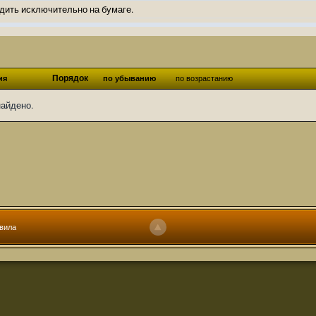
дить исключительно на бумаге.
ов и Ангелы из Ада были и будут только на бумаге.
нонсов не делал.
од Ангелов из Ада, а в электронном варианте нету вариантов?
Порядок
ия
по убыванию
по возрастанию
ти какие, подскажите пожалуйста?)
найдено.
господства аболетов на бусти:
https://boosty.to/abeir_toril/donate
 Радует, что дело переводов живёт и процветает!
u...chnost-strakha/
няты
т как раньше?
ги нужны? Так эта организация описана в "Лордах тьмы", книге правил по
вила
 про организацию искажённая руна? Это некро-вампо нечистивая организ
 но процесс не очень быстрый будет. Думаю в течении 1-2 месяцев
ечатки, с телефона не очень удобно)
том по ходу чтения правлю. Получается не совнлитературный перевод, но