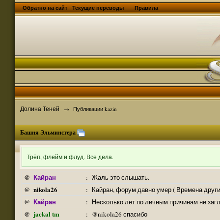
Обратно на сайт
Текущие переводы
Правила
Долина Теней
→
Публикации kazin
Башня Эльминстера
Трёп, флейм и флуд. Все дела.
Кайран
@
:
Жаль это слышать.
nikola26
@
:
Кайран, форум давно умер ( Времена други
Кайран
@
:
Несколько лет по личным причинам не заг
jackal tm
@
:
@nikola26 спасибо