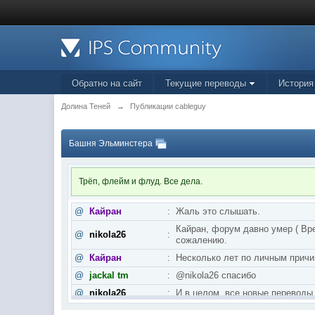
Обратно на сайт
Текущие переводы
История
Долина Теней
→
Публикации cableguy
Башня Эльминстера
Трёп, флейм и флуд. Все дела.
@
Кайран
:
Жаль это слышать.
Кайран, форум давно умер ( Вре
@
nikola26
:
сожалению.
@
Кайран
:
Несколько лет по личным причи
@
jackal tm
:
@nikola26 спасибо
@
nikola26
:
И в целом, все новые переводы
@
nikola26
:
Khellendros, и пятая книга Бра