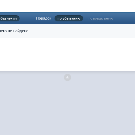
б никаких анонсов не делал.
атный перевод Ангелов из Ада, а в электронном варианте нету варианто
Порядок
обавления
по убыванию
по возрастанию
фонов?
 есть новости какие, подскажите пожалуйста?)
его не найдено.
ной части господства аболетов на бусти:
https://boosty.to/abeir_toril/donat
сь не было. Радует, что дело переводов живёт и процветает!
shadowdale.ru...chnost-strakha/
еводчики заняты
е переводят как раньше?
твенные книги нужны? Так эта организация описана в "Лордах тьмы", кн
и ли книги про организацию искажённая руна? Это некро-вампо нечисти
м на почту, но процесс не очень быстрый будет. Думаю в течении 1-2 мес
ml
яюсь за опечатки, с телефона не очень удобно)
еводчик, потом по ходу чтения правлю. Получается не совнлитературны