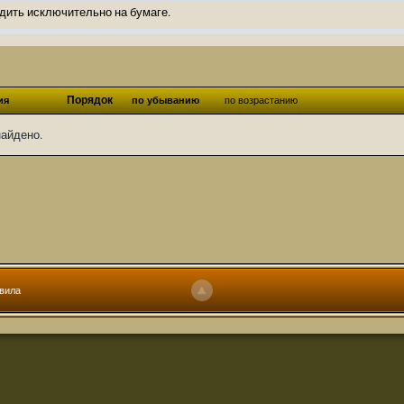
дить исключительно на бумаге.
ов и Ангелы из Ада были и будут только на бумаге.
нонсов не делал.
од Ангелов из Ада, а в электронном варианте нету вариантов?
Порядок
ия
по убыванию
по возрастанию
ти какие, подскажите пожалуйста?)
найдено.
господства аболетов на бусти:
https://boosty.to/abeir_toril/donate
 Радует, что дело переводов живёт и процветает!
u...chnost-strakha/
няты
т как раньше?
ги нужны? Так эта организация описана в "Лордах тьмы", книге правил по
вила
 про организацию искажённая руна? Это некро-вампо нечистивая организ
 но процесс не очень быстрый будет. Думаю в течении 1-2 месяцев
ечатки, с телефона не очень удобно)
том по ходу чтения правлю. Получается не совнлитературный перевод, но