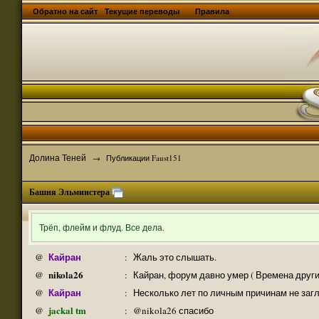
Обратно на сайт
Текущие переводы
Правила
Долина Теней
→
Публикации Faust151
Башня Эльминстера
Трёп, флейм и флуд. Все дела.
Кайран
@
:
Жаль это слышать.
nikola26
@
:
Кайран, форум давно умер ( Времена други
Кайран
@
:
Несколько лет по личным причинам не заг
jackal tm
@
:
@nikola26 спасибо