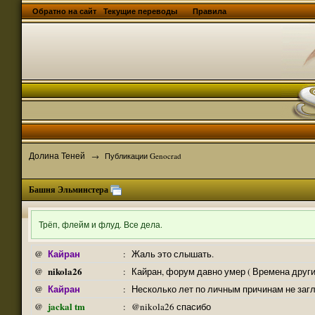
Обратно на сайт
Текущие переводы
Правила
Долина Теней
→
Публикации Genocrad
Башня Эльминстера
Трёп, флейм и флуд. Все дела.
Кайран
@
:
Жаль это слышать.
nikola26
@
:
Кайран, форум давно умер ( Времена други
Кайран
@
:
Несколько лет по личным причинам не заг
jackal tm
@
:
@nikola26 спасибо