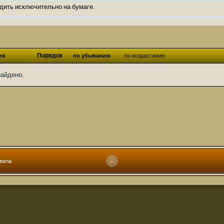
дить исключительно на бумаге.
ов и Ангелы из Ада были и будут только на бумаге.
нонсов не делал.
од Ангелов из Ада, а в электронном варианте нету вариантов?
Порядок
ия
по убыванию
по возрастанию
ти какие, подскажите пожалуйста?)
найдено.
господства аболетов на бусти:
https://boosty.to/abeir_toril/donate
 Радует, что дело переводов живёт и процветает!
u...chnost-strakha/
няты
т как раньше?
ги нужны? Так эта организация описана в "Лордах тьмы", книге правил по
вила
 про организацию искажённая руна? Это некро-вампо нечистивая организ
 но процесс не очень быстрый будет. Думаю в течении 1-2 месяцев
ечатки, с телефона не очень удобно)
том по ходу чтения правлю. Получается не совнлитературный перевод, но