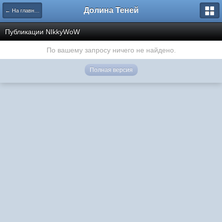
Долина Теней
← На главную
Публикации NIkkyWoW
По вашему запросу ничего не найдено.
Полная версия