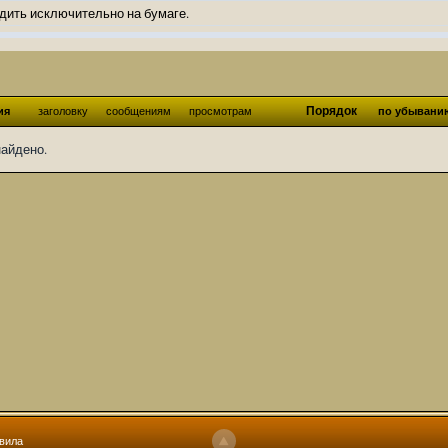
дить исключительно на бумаге.
ов и Ангелы из Ада были и будут только на бумаге.
нонсов не делал.
од Ангелов из Ада, а в электронном варианте нету вариантов?
Порядок
ия
заголовку
сообщениям
просмотрам
по убывани
ти какие, подскажите пожалуйста?)
найдено.
господства аболетов на бусти:
https://boosty.to/abeir_toril/donate
 Радует, что дело переводов живёт и процветает!
u...chnost-strakha/
няты
т как раньше?
ги нужны? Так эта организация описана в "Лордах тьмы", книге правил по
 про организацию искажённая руна? Это некро-вампо нечистивая организ
 но процесс не очень быстрый будет. Думаю в течении 1-2 месяцев
ечатки, с телефона не очень удобно)
том по ходу чтения правлю. Получается не совнлитературный перевод, но
вила