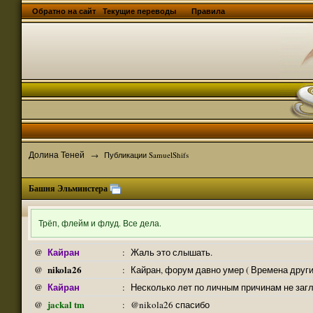
Обратно на сайт
Текущие переводы
Правила
Долина Теней
→
Публикации SamuelShifs
Башня Эльминстера
Трёп, флейм и флуд. Все дела.
Кайран
@
:
Жаль это слышать.
nikola26
@
:
Кайран, форум давно умер ( Времена други
Кайран
@
:
Несколько лет по личным причинам не заг
jackal tm
@
:
@nikola26 спасибо