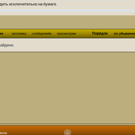
дить исключительно на бумаге.
ов и Ангелы из Ада были и будут только на бумаге.
нонсов не делал.
од Ангелов из Ада, а в электронном варианте нету вариантов?
Порядок
ия
заголовку
сообщениям
просмотрам
по убывани
ти какие, подскажите пожалуйста?)
найдено.
господства аболетов на бусти:
https://boosty.to/abeir_toril/donate
 Радует, что дело переводов живёт и процветает!
u...chnost-strakha/
няты
т как раньше?
ги нужны? Так эта организация описана в "Лордах тьмы", книге правил по
 про организацию искажённая руна? Это некро-вампо нечистивая организ
 но процесс не очень быстрый будет. Думаю в течении 1-2 месяцев
ечатки, с телефона не очень удобно)
том по ходу чтения правлю. Получается не совнлитературный перевод, но
вила