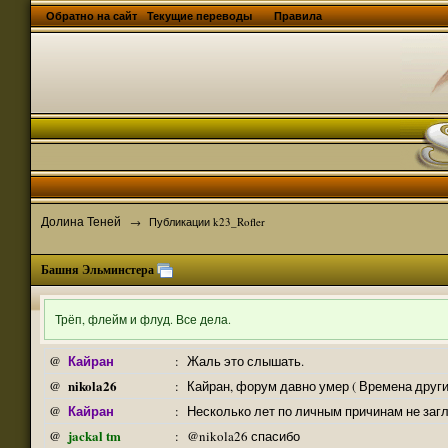
Обратно на сайт
Текущие переводы
Правила
Долина Теней
→
Публикации k23_Rofler
Башня Эльминстера
Трёп, флейм и флуд. Все дела.
Кайран
@
:
Жаль это слышать.
nikola26
@
:
Кайран, форум давно умер ( Времена други
Кайран
@
:
Несколько лет по личным причинам не заг
jackal tm
@
:
@nikola26 спасибо