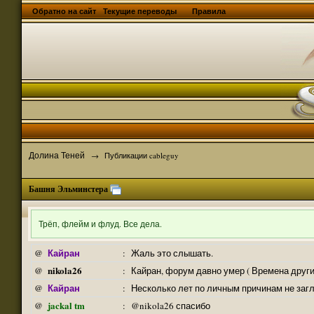
Обратно на сайт
Текущие переводы
Правила
Долина Теней
→
Публикации cableguy
Башня Эльминстера
Трёп, флейм и флуд. Все дела.
Кайран
@
:
Жаль это слышать.
nikola26
@
:
Кайран, форум давно умер ( Времена други
Кайран
@
:
Несколько лет по личным причинам не заг
jackal tm
@
:
@nikola26 спасибо