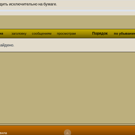
дить исключительно на бумаге.
ов и Ангелы из Ада были и будут только на бумаге.
нонсов не делал.
од Ангелов из Ада, а в электронном варианте нету вариантов?
Порядок
ия
заголовку
сообщениям
просмотрам
по убывани
ти какие, подскажите пожалуйста?)
найдено.
господства аболетов на бусти:
https://boosty.to/abeir_toril/donate
 Радует, что дело переводов живёт и процветает!
u...chnost-strakha/
няты
т как раньше?
ги нужны? Так эта организация описана в "Лордах тьмы", книге правил по
 про организацию искажённая руна? Это некро-вампо нечистивая организ
 но процесс не очень быстрый будет. Думаю в течении 1-2 месяцев
ечатки, с телефона не очень удобно)
том по ходу чтения правлю. Получается не совнлитературный перевод, но
вила