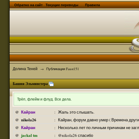
Обратно на сайт
Текущие переводы
Правила
Долина Теней
→
Публикации Faust151
Башня Эльминстера
Трёп, флейм и флуд. Все дела.
Кайран
@
:
Жаль это слышать.
nikola26
@
:
Кайран, форум давно умер ( Времена други
Кайран
@
:
Несколько лет по личным причинам не заг
jackal tm
@
:
@nikola26 спасибо