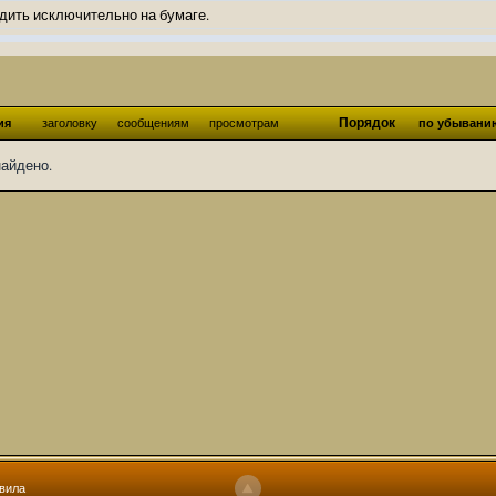
дить исключительно на бумаге.
ов и Ангелы из Ада были и будут только на бумаге.
нонсов не делал.
од Ангелов из Ада, а в электронном варианте нету вариантов?
Порядок
ия
заголовку
сообщениям
просмотрам
по убывани
ти какие, подскажите пожалуйста?)
найдено.
господства аболетов на бусти:
https://boosty.to/abeir_toril/donate
 Радует, что дело переводов живёт и процветает!
u...chnost-strakha/
няты
т как раньше?
ги нужны? Так эта организация описана в "Лордах тьмы", книге правил по
 про организацию искажённая руна? Это некро-вампо нечистивая организ
 но процесс не очень быстрый будет. Думаю в течении 1-2 месяцев
ечатки, с телефона не очень удобно)
том по ходу чтения правлю. Получается не совнлитературный перевод, но
вила