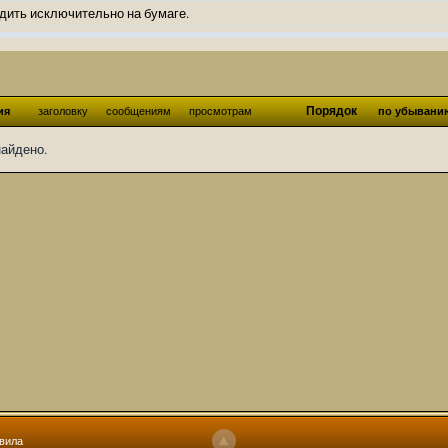
дить исключительно на бумаге.
ов и Ангелы из Ада были и будут только на бумаге.
нонсов не делал.
од Ангелов из Ада, а в электронном варианте нету вариантов?
Порядок
ия
заголовку
сообщениям
просмотрам
по убывани
ти какие, подскажите пожалуйста?)
найдено.
господства аболетов на бусти:
https://boosty.to/abeir_toril/donate
 Радует, что дело переводов живёт и процветает!
u...chnost-strakha/
няты
т как раньше?
ги нужны? Так эта организация описана в "Лордах тьмы", книге правил по
 про организацию искажённая руна? Это некро-вампо нечистивая организ
 но процесс не очень быстрый будет. Думаю в течении 1-2 месяцев
ечатки, с телефона не очень удобно)
том по ходу чтения правлю. Получается не совнлитературный перевод, но
вила