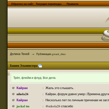
Обратно на сайт
Текущие переводы
Правила
Долина Теней
→
Публикации gerard_dino
Башня Эльминстера
Трёп, флейм и флуд. Все дела.
Кайран
@
:
Жаль это слышать.
nikola26
@
:
Кайран, форум давно умер ( Времена други
Кайран
@
:
Несколько лет по личным причинам не заг
jackal tm
@
:
@nikola26 спасибо