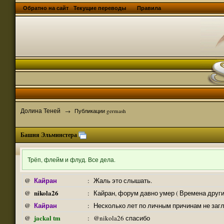
Обратно на сайт
Текущие переводы
Правила
Долина Теней
→
Публикации germash
Башня Эльминстера
Трёп, флейм и флуд. Все дела.
Кайран
@
:
Жаль это слышать.
nikola26
@
:
Кайран, форум давно умер ( Времена други
Кайран
@
:
Несколько лет по личным причинам не заг
jackal tm
@
:
@nikola26 спасибо