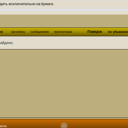
дить исключительно на бумаге.
ов и Ангелы из Ада были и будут только на бумаге.
нонсов не делал.
од Ангелов из Ада, а в электронном варианте нету вариантов?
Порядок
ия
заголовку
сообщениям
просмотрам
по убывани
ти какие, подскажите пожалуйста?)
найдено.
господства аболетов на бусти:
https://boosty.to/abeir_toril/donate
 Радует, что дело переводов живёт и процветает!
u...chnost-strakha/
няты
т как раньше?
ги нужны? Так эта организация описана в "Лордах тьмы", книге правил по
 про организацию искажённая руна? Это некро-вампо нечистивая организ
 но процесс не очень быстрый будет. Думаю в течении 1-2 месяцев
ечатки, с телефона не очень удобно)
том по ходу чтения правлю. Получается не совнлитературный перевод, но
вила