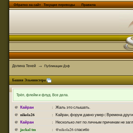
Обратно на сайт
Текущие переводы
Правила
Долина Теней
→
Публикации Дэф
Башня Эльминстера
Трёп, флейм и флуд. Все дела.
Кайран
@
:
Жаль это слышать.
nikola26
@
:
Кайран, форум давно умер ( Времена други
Кайран
@
:
Несколько лет по личным причинам не заг
jackal tm
@
:
@nikola26 спасибо