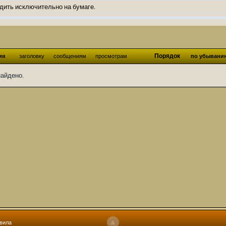
дить исключительно на бумаге.
ов и Ангелы из Ада были и будут только на бумаге.
нонсов не делал.
од Ангелов из Ада, а в электронном варианте нету вариантов?
Порядок
ия
заголовку
сообщениям
просмотрам
по убывани
ти какие, подскажите пожалуйста?)
найдено.
господства аболетов на бусти:
https://boosty.to/abeir_toril/donate
 Радует, что дело переводов живёт и процветает!
u...chnost-strakha/
няты
т как раньше?
ги нужны? Так эта организация описана в "Лордах тьмы", книге правил по
 про организацию искажённая руна? Это некро-вампо нечистивая организ
 но процесс не очень быстрый будет. Думаю в течении 1-2 месяцев
ечатки, с телефона не очень удобно)
том по ходу чтения правлю. Получается не совнлитературный перевод, но
вила