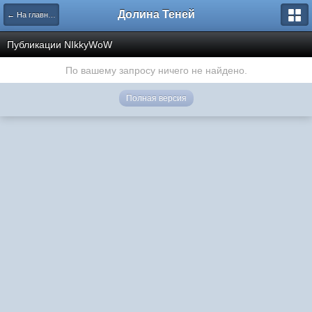
Долина Теней
← На главную
Публикации NIkkyWoW
По вашему запросу ничего не найдено.
Полная версия