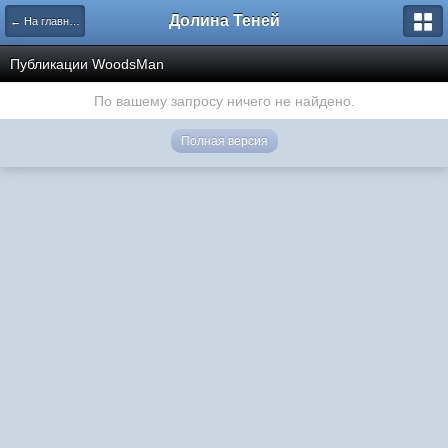
Долина Теней
← На главную
Публикации WoodsMan
По вашему запросу ничего не найдено.
Полная версия