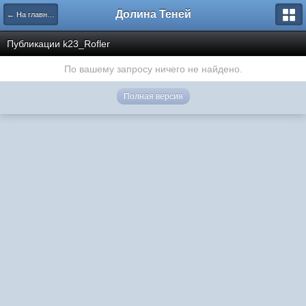
Долина Теней
← На главную
Публикации k23_Rofler
По вашему запросу ничего не найдено.
Полная версия