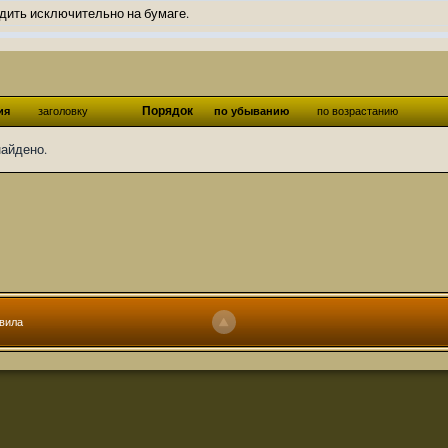
дить исключительно на бумаге.
ов и Ангелы из Ада были и будут только на бумаге.
нонсов не делал.
од Ангелов из Ада, а в электронном варианте нету вариантов?
Порядок
ия
заголовку
по убыванию
по возрастанию
ти какие, подскажите пожалуйста?)
найдено.
господства аболетов на бусти:
https://boosty.to/abeir_toril/donate
 Радует, что дело переводов живёт и процветает!
u...chnost-strakha/
няты
т как раньше?
ги нужны? Так эта организация описана в "Лордах тьмы", книге правил по
вила
 про организацию искажённая руна? Это некро-вампо нечистивая организ
 но процесс не очень быстрый будет. Думаю в течении 1-2 месяцев
ечатки, с телефона не очень удобно)
том по ходу чтения правлю. Получается не совнлитературный перевод, но