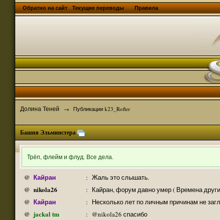
Обратно на сайт
Текущие переводы
Правила
Долина Теней
→
Публикации k23_Rofler
Башня Эльминстера
Трёп, флейм и флуд. Все дела.
Кайран
@
:
Жаль это слышать.
nikola26
@
:
Кайран, форум давно умер ( Времена други
Кайран
@
:
Несколько лет по личным причинам не заг
jackal tm
@
:
@nikola26 спасибо