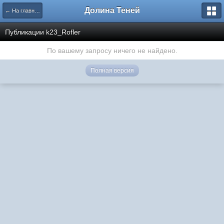
Долина Теней
← На главную
Публикации k23_Rofler
По вашему запросу ничего не найдено.
Полная версия