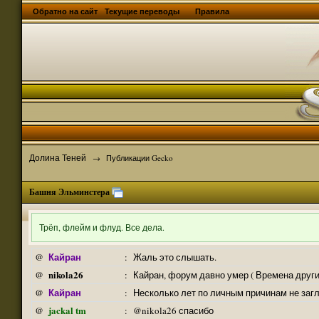
Обратно на сайт
Текущие переводы
Правила
Долина Теней
→
Публикации Gecko
Башня Эльминстера
Трёп, флейм и флуд. Все дела.
Кайран
@
:
Жаль это слышать.
nikola26
@
:
Кайран, форум давно умер ( Времена други
Кайран
@
:
Несколько лет по личным причинам не заг
jackal tm
@
:
@nikola26 спасибо