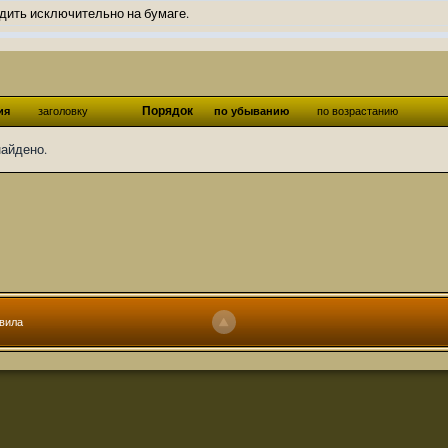
дить исключительно на бумаге.
ов и Ангелы из Ада были и будут только на бумаге.
нонсов не делал.
од Ангелов из Ада, а в электронном варианте нету вариантов?
Порядок
ия
заголовку
по убыванию
по возрастанию
ти какие, подскажите пожалуйста?)
найдено.
господства аболетов на бусти:
https://boosty.to/abeir_toril/donate
 Радует, что дело переводов живёт и процветает!
u...chnost-strakha/
няты
т как раньше?
ги нужны? Так эта организация описана в "Лордах тьмы", книге правил по
вила
 про организацию искажённая руна? Это некро-вампо нечистивая организ
 но процесс не очень быстрый будет. Думаю в течении 1-2 месяцев
ечатки, с телефона не очень удобно)
том по ходу чтения правлю. Получается не совнлитературный перевод, но