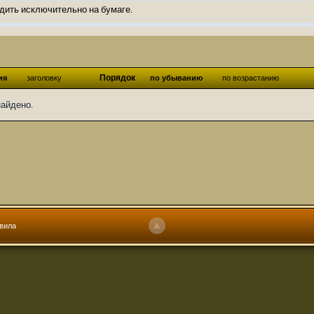
дить исключительно на бумаге.
ов и Ангелы из Ада были и будут только на бумаге.
нонсов не делал.
од Ангелов из Ада, а в электронном варианте нету вариантов?
Порядок
ия
заголовку
по убыванию
по возрастанию
ти какие, подскажите пожалуйста?)
найдено.
господства аболетов на бусти:
https://boosty.to/abeir_toril/donate
 Радует, что дело переводов живёт и процветает!
u...chnost-strakha/
няты
т как раньше?
ги нужны? Так эта организация описана в "Лордах тьмы", книге правил по
вила
 про организацию искажённая руна? Это некро-вампо нечистивая организ
 но процесс не очень быстрый будет. Думаю в течении 1-2 месяцев
ечатки, с телефона не очень удобно)
том по ходу чтения правлю. Получается не совнлитературный перевод, но