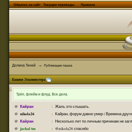
Обратно на сайт
Текущие переводы
Правила
Долина Теней
→
Публикации пашка
Башня Эльминстера
Трёп, флейм и флуд. Все дела.
Кайран
@
:
Жаль это слышать.
nikola26
@
:
Кайран, форум давно умер ( Времена други
Кайран
@
:
Несколько лет по личным причинам не заг
jackal tm
@
:
@nikola26 спасибо