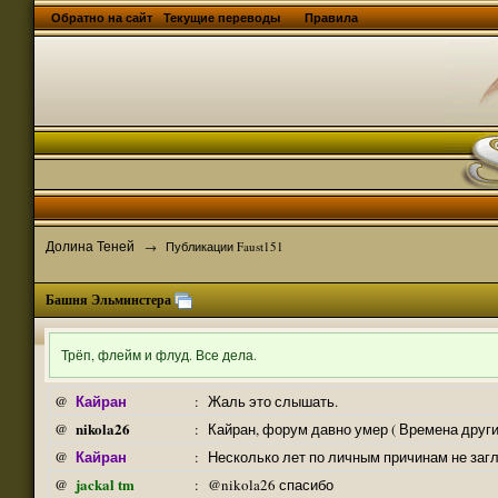
Обратно на сайт
Текущие переводы
Правила
Долина Теней
→
Публикации Faust151
Башня Эльминстера
Трёп, флейм и флуд. Все дела.
Кайран
@
:
Жаль это слышать.
nikola26
@
:
Кайран, форум давно умер ( Времена други
Кайран
@
:
Несколько лет по личным причинам не заг
jackal tm
@
:
@nikola26 спасибо