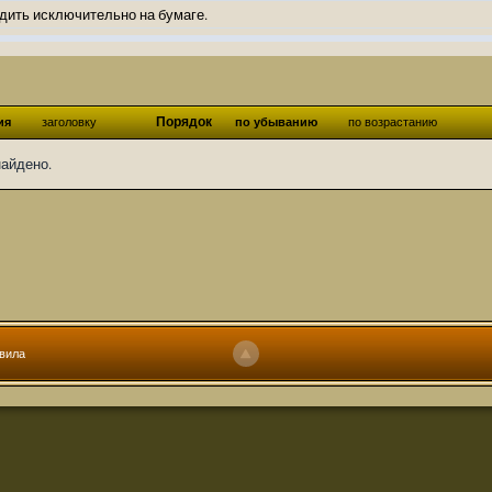
дить исключительно на бумаге.
ов и Ангелы из Ада были и будут только на бумаге.
нонсов не делал.
од Ангелов из Ада, а в электронном варианте нету вариантов?
Порядок
ия
заголовку
по убыванию
по возрастанию
ти какие, подскажите пожалуйста?)
найдено.
господства аболетов на бусти:
https://boosty.to/abeir_toril/donate
 Радует, что дело переводов живёт и процветает!
u...chnost-strakha/
няты
т как раньше?
ги нужны? Так эта организация описана в "Лордах тьмы", книге правил по
вила
 про организацию искажённая руна? Это некро-вампо нечистивая организ
 но процесс не очень быстрый будет. Думаю в течении 1-2 месяцев
ечатки, с телефона не очень удобно)
том по ходу чтения правлю. Получается не совнлитературный перевод, но