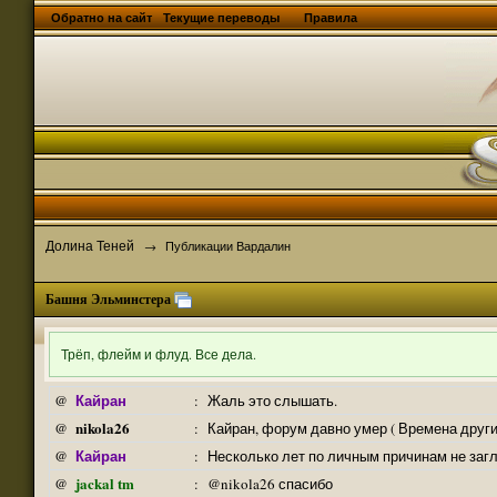
Обратно на сайт
Текущие переводы
Правила
Долина Теней
→
Публикации Вардалин
Башня Эльминстера
Трёп, флейм и флуд. Все дела.
Кайран
@
:
Жаль это слышать.
nikola26
@
:
Кайран, форум давно умер ( Времена други
Кайран
@
:
Несколько лет по личным причинам не заг
jackal tm
@
:
@nikola26 спасибо