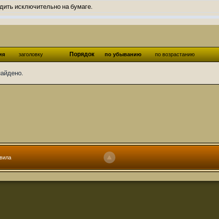
дить исключительно на бумаге.
ов и Ангелы из Ада были и будут только на бумаге.
нонсов не делал.
од Ангелов из Ада, а в электронном варианте нету вариантов?
Порядок
ия
заголовку
по убыванию
по возрастанию
ти какие, подскажите пожалуйста?)
найдено.
господства аболетов на бусти:
https://boosty.to/abeir_toril/donate
 Радует, что дело переводов живёт и процветает!
u...chnost-strakha/
няты
т как раньше?
ги нужны? Так эта организация описана в "Лордах тьмы", книге правил по
вила
 про организацию искажённая руна? Это некро-вампо нечистивая организ
 но процесс не очень быстрый будет. Думаю в течении 1-2 месяцев
ечатки, с телефона не очень удобно)
том по ходу чтения правлю. Получается не совнлитературный перевод, но