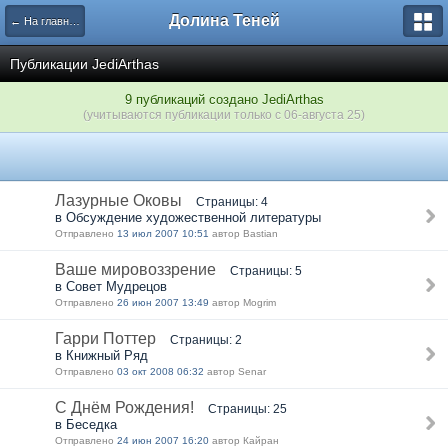
Долина Теней
← На главную
Публикации JediArthas
9 публикаций создано JediArthas
(учитываются публикации только с 06-августа 25)
Лазурные Оковы
Страницы: 4
в Обсуждение художественной литературы
Отправлено
13 июл 2007 10:51
автор Bastian
Ваше мировоззрение
Страницы: 5
в Совет Мудрецов
Отправлено
26 июн 2007 13:49
автор Mogrim
Гарри Поттер
Страницы: 2
в Книжный Ряд
Отправлено
03 окт 2008 06:32
автор Senar
С Днём Рождения!
Страницы: 25
в Беседка
Отправлено
24 июн 2007 16:20
автор Кайран