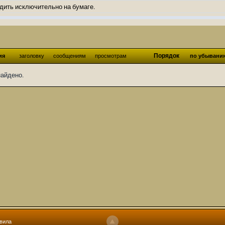
дить исключительно на бумаге.
ов и Ангелы из Ада были и будут только на бумаге.
нонсов не делал.
од Ангелов из Ада, а в электронном варианте нету вариантов?
Порядок
ия
заголовку
сообщениям
просмотрам
по убывани
ти какие, подскажите пожалуйста?)
найдено.
господства аболетов на бусти:
https://boosty.to/abeir_toril/donate
 Радует, что дело переводов живёт и процветает!
u...chnost-strakha/
няты
т как раньше?
ги нужны? Так эта организация описана в "Лордах тьмы", книге правил по
 про организацию искажённая руна? Это некро-вампо нечистивая организ
 но процесс не очень быстрый будет. Думаю в течении 1-2 месяцев
ечатки, с телефона не очень удобно)
том по ходу чтения правлю. Получается не совнлитературный перевод, но
вила