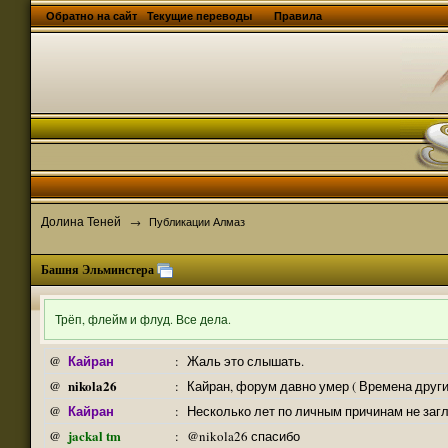
Обратно на сайт
Текущие переводы
Правила
Долина Теней
→
Публикации Алмаз
Башня Эльминстера
Трёп, флейм и флуд. Все дела.
Кайран
@
:
Жаль это слышать.
nikola26
@
:
Кайран, форум давно умер ( Времена други
Кайран
@
:
Несколько лет по личным причинам не заг
jackal tm
@
:
@nikola26 спасибо