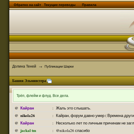
Обратно на сайт
Текущие переводы
Правила
Долина Теней
→
Публикации Шарки
Башня Эльминстера
Трёп, флейм и флуд. Все дела.
Кайран
@
:
Жаль это слышать.
nikola26
@
:
Кайран, форум давно умер ( Времена други
Кайран
@
:
Несколько лет по личным причинам не заг
jackal tm
@
:
@nikola26 спасибо