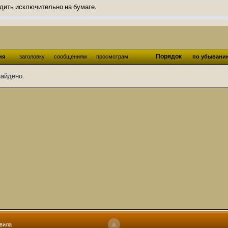
дить исключительно на бумаге.
ов и Ангелы из Ада были и будут только на бумаге.
нонсов не делал.
од Ангелов из Ада, а в электронном варианте нету вариантов?
Порядок
ия
заголовку
сообщениям
просмотрам
по убывани
ти какие, подскажите пожалуйста?)
найдено.
господства аболетов на бусти:
https://boosty.to/abeir_toril/donate
 Радует, что дело переводов живёт и процветает!
u...chnost-strakha/
няты
т как раньше?
ги нужны? Так эта организация описана в "Лордах тьмы", книге правил по
 про организацию искажённая руна? Это некро-вампо нечистивая организ
 но процесс не очень быстрый будет. Думаю в течении 1-2 месяцев
ечатки, с телефона не очень удобно)
том по ходу чтения правлю. Получается не совнлитературный перевод, но
вила